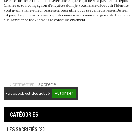
Le côté thriller est bien mené avec une enquête qui ne sera pas de tout repos.
Charles et son compagnon d'enquêtes dont je vous laisse découvrir l'identité
vont avoir à faire et leur passé sera bien utile pour sauver leurs fesses. Je n'en
dit pas plus pour ne pas vous spoiler mais si vous aimez ce genre de livre ainsi
que l'ambiance rock je vous le conseille vivement.
Commenter
J’apprécie
Autoriser
Facebook est désactivé.
CATÉGORIES
LES SACRIFIÉS (3)