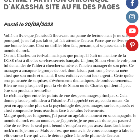
D'AKASSHA SITE AU FIL DES PAGES
Posté le 20/09/2023
Voilà un livre que j'aurais dû lire avant ma panne de lecture mais je ne sais pas
pourquoi, je ne l'ai pas fait et j'ai fait attendre l'auteur. Parce que ce livre est
une bonne lecture. C'est un thriller bien fait, prenant, qui se passe dans le
monde du rock.
On suit Charles, un écrivain mais pas que puisqu'il était un membre de la
DGSE c'est à dire les services secrets français. Un jour, Simon vient le voir pour
lui demander de l'aider à chercher sa mère et l'ancien manager de son père. Ce
manager a arnaquer le groupe de rock dont faisait parti son père et sa mère
ainsi que son oncle et un ami. Il s'est enfui avec tout leur argent... Cette quête
sera ponctuée de surprises, d'événements dramatiques, de bouleversements...
Rien ne sera plus pareil pour la vie de Simon ou de Charles qui tient là peut
être son prochain best seller.
Le récit navigue entre les points de vue des personnages principaux. Cela
donne plus de profondeur à l'histoire. J'ai apprécié cet aspect du roman. On
peut en apprendre plus sur la psychologie des personnages, sur leurs passés et
ainsi comprendre leurs réactions face à certains événements.
Malgré quelques longueurs, j'ai passé un agréable moment en sa compagnie. le
monde du rock est un monde que j'apprécie, je ne pouvais donc pas passer à
côté de ce livre. le seul petit bémol c'est qu'on est pas assez dans l'ambiance
rock'n rolls je trouve. Mais ce n'est que mon avis. Je vous encourage à faire le
vôtre sur ce livre qui vaut le détour grâce à la belle plume de l'auteur.