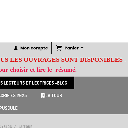
Panier
Mon compte
t TOUS LES OUVRAGES SONT DISPONIBLES
.
ur choisir et lire le résumé.
S LECTEURS ET LECTRICES +BLOG
CRIFIÉS 2025
LA TOUR
PUSCULE
S +BLOG
LA TOUR