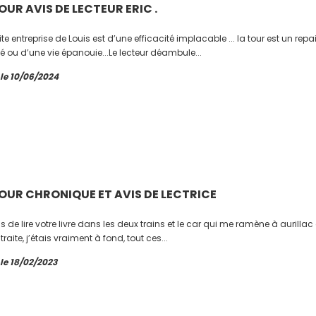
OUR AVIS DE LECTEUR ERIC .
ite entreprise de Louis est d’une efficacité implacable ... la tour est un repa
é ou d’une vie épanouie...Le lecteur déambule...
 le 10/06/2024
TOUR CHRONIQUE ET AVIS DE LECTRICE
ns de lire votre livre dans les deux trains et le car qui me ramène à aurillac 
traite, j’étais vraiment à fond, tout ces...
 le 18/02/2023