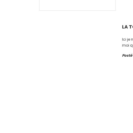
LA 
Ici je
moi qu
Posté