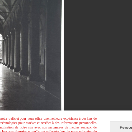
otre trafic et pour vous offrir une meilleure expérience à des fins de
s technologies pour stocker et accéder à des informations personnelles
Perso
tilisation de notre site avec nos partenaires de médias sociaux, de
leur avez fournies ou qu'ils ont collectées lors de votre utilisation de