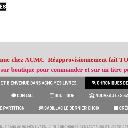
ES
enue chez ACMC Réapprovisionnement fai
 sur boutique pour commander et sur un titre po
 ET BIENVENUE DANS ACMC MES LIVRES.
CHRONIQUES DE
CONTACT
BOUTIQUE
NOUVEAU LES SA
E PARTITION
CADILLAC LE DERNIER CHOIX
CRÉ
ENUE DANS ACMC MES LIVRES.
CHRONIQUES DES LECTEURS ET LECTRICE